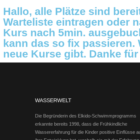
Hallo, alle Plätze sind bere
Warteliste eintragen oder 
Kurs nach 5min. ausgebuch
kann das so fix passieren.
neue Kurse gibt. Danke für
WASSERWELT
Die Begründerin des Elkido-Schwimmprogramms
erkannte bereits 1998, dass die Frühkindliche
Wassererfahrung für die Kinder positive Einflüsse a