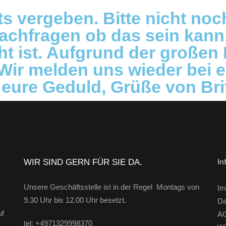
its vergeben. Bitte nicht no
nachfragen ob das sein kann
t ist. Aufgrund der großen
 Wir melden uns wieder bei 
 eure Geduld, Grüße von Bri
WIR SIND GERN FÜR SIE DA.
In
Unsere Geschäftsstelle ist in der Regel Montags von
Im
9.30 Uhr bis 12.00 Uhr besetzt.
Da
uf
A
tel: +4971329998370