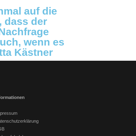
chmal auf die
, dass der
 Nachfrage
euch, wenn es
tta Kästner
formationen
pressum
tenschutzerklärung
GB