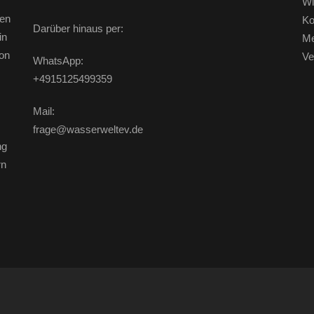
Wi
ten
Ko
Darüber hinaus per:
in
Me
on
Ve
WhatsApp:
+4915125499359
Mail:
frage@wasserweltev.de
ng
rn