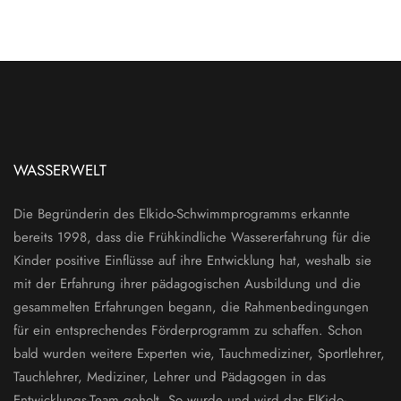
WASSERWELT
Die Begründerin des Elkido-Schwimmprogramms erkannte
bereits 1998, dass die Frühkindliche Wassererfahrung für die
Kinder positive Einflüsse auf ihre Entwicklung hat, weshalb sie
mit der Erfahrung ihrer pädagogischen Ausbildung und die
gesammelten Erfahrungen begann, die Rahmenbedingungen
für ein entsprechendes Förderprogramm zu schaffen. Schon
bald wurden weitere Experten wie, Tauchmediziner, Sportlehrer,
Tauchlehrer, Mediziner, Lehrer und Pädagogen in das
Entwicklungs-Team geholt. So wurde und wird das ElKido-