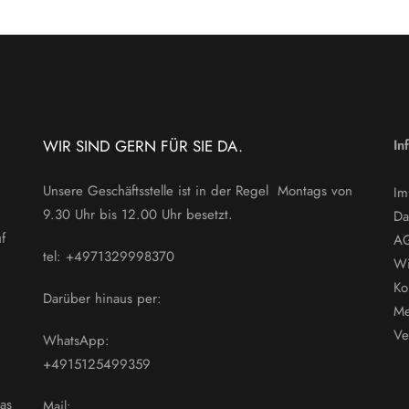
WIR SIND GERN FÜR SIE DA.
In
Unsere Geschäftsstelle ist in der Regel Montags von
Im
9.30 Uhr bis 12.00 Uhr besetzt.
Da
f
A
tel: +4971329998370
Wi
Ko
Darüber hinaus per:
Me
Ve
WhatsApp:
+4915125499359
as
Mail: