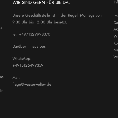
WIR SIND GERN FÜR SIE DA.
In
Unsere Geschäftsstelle ist in der Regel Montags von
Im
9.30 Uhr bis 12.00 Uhr besetzt.
Da
f
A
tel: +4971329998370
Wi
Ko
Darüber hinaus per:
Me
Ve
WhatsApp:
+4915125499359
as
Mail:
frage@wasserweltev.de
In