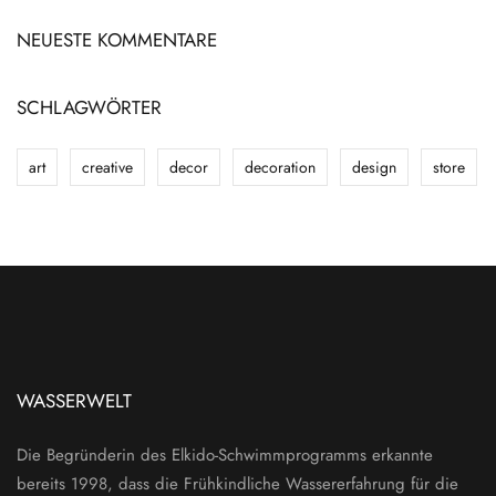
NEUESTE KOMMENTARE
SCHLAGWÖRTER
art
creative
decor
decoration
design
store
WASSERWELT
Die Begründerin des Elkido-Schwimmprogramms erkannte
bereits 1998, dass die Frühkindliche Wassererfahrung für die